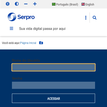
Português (Brasil)
English
Español
Sua vida digital passa por aqui
Você está aqui:
Página Inicial
Botão Menu
Nome do Usuário
Senha