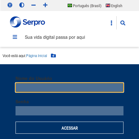
Português (Brasil)
English
Español
Sua vida digital passa por aqui
Você está aqui:
Página Inicial
Botão Menu
Nome do Usuário
Senha