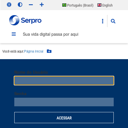
Português (Brasil)
English
Español
Sua vida digital passa por aqui
Você está aqui:
Página Inicial
Botão Menu
Nome do Usuário
Senha