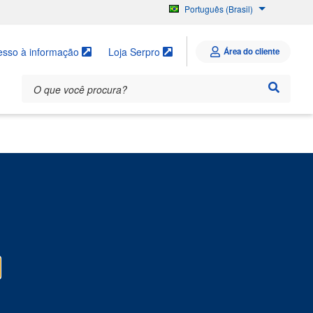
Português (Brasil)
English
Español
esso à informação
Loja Serpro
Área do cliente