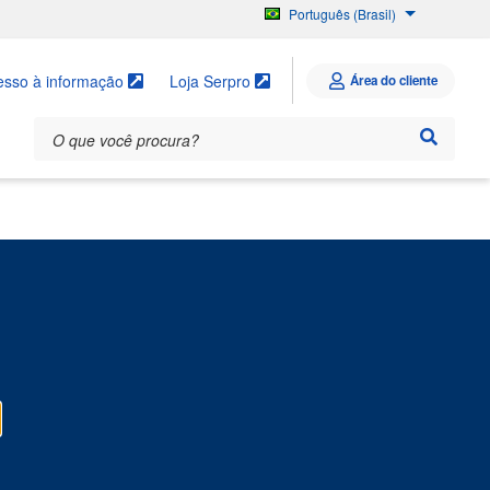
Português (Brasil)
English
Español
esso à informação
Loja Serpro
Área do cliente