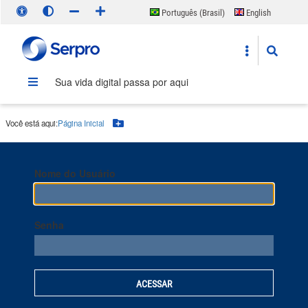
Português (Brasil)
English
Español
Sua vida digital passa por aqui
Você está aqui:
Página Inicial
Botão Menu
Nome do Usuário
Senha