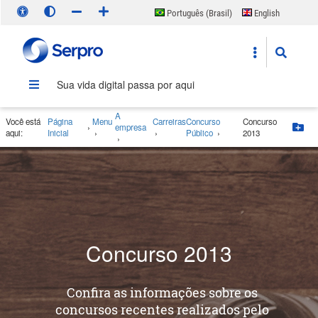
Português (Brasil)
English
Español
Sua vida digital passa por aqui
A
Você está
Página
Menu
Carreiras
Concurso
Concurso
›
empresa
Bo
aqui:
Inicial
›
›
Público
›
2013
›
Concurso 2013
Confira as informações sobre os
concursos recentes realizados pelo