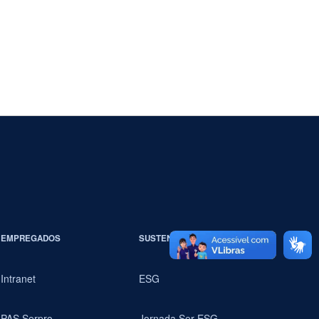
EMPREGADOS
SUSTENTABILIDADE
Intranet
ESG
PAS Serpro
Jornada Ser ESG