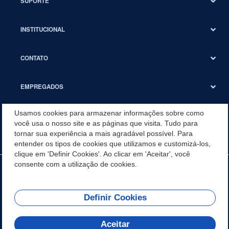
SUPORTE
INSTITUCIONAL
CONTATO
EMPREGADOS
Usamos cookies para armazenar informações sobre como
SUSTENTABILIDADE
você usa o nosso site e as páginas que visita. Tudo para
tornar sua experiência a mais agradável possível. Para
entender os tipos de cookies que utilizamos e customizá-los,
clique em 'Definir Cookies'. Ao clicar em 'Aceitar', você
consente com a utilização de cookies.
Definir Cookies
Aceitar